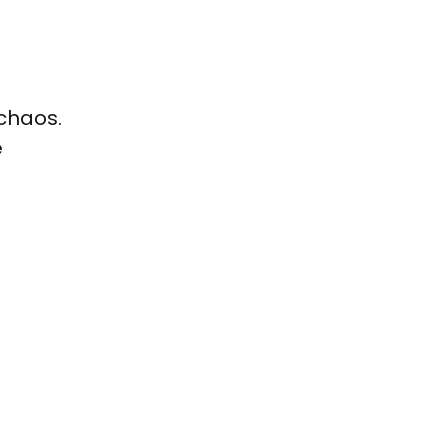
chaos.
e