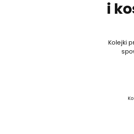
i k
Kolejki 
spow
Ko