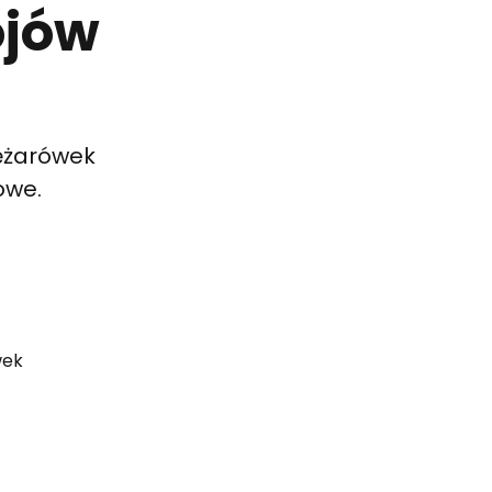
ojów
iężarówek
jowe.
wek